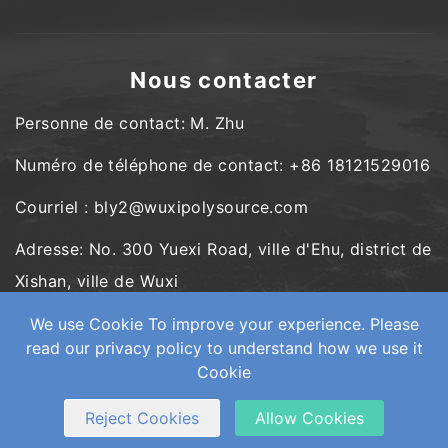
Nous contacter
Personne de contact: M. Zhu
Numéro de téléphone de contact: +86 18121529016
Courriel : bly2@wuxipolysource.com
Adresse: No. 300 Yuexi Road, ville d'Ehu, district de
Xishan, ville de Wuxi
We use Cookie To improve your experience. Please
read our privacy policy to understand how we use it
Cookie
Copyright © Wuxi PolySource Geological Equipment Co., Ltd. Tous
droits réservés.
Web Development
by Wangke
carte du site
Accueil RSS
XML
Politique de confidentialité
Reject Cookies
Allow Cookies